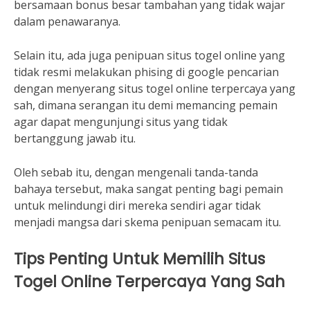
bersamaan bonus besar tambahan yang tidak wajar
dalam penawaranya.
Selain itu, ada juga penipuan situs togel online yang
tidak resmi melakukan phising di google pencarian
dengan menyerang situs togel online terpercaya yang
sah, dimana serangan itu demi memancing pemain
agar dapat mengunjungi situs yang tidak
bertanggung jawab itu.
Oleh sebab itu, dengan mengenali tanda-tanda
bahaya tersebut, maka sangat penting bagi pemain
untuk melindungi diri mereka sendiri agar tidak
menjadi mangsa dari skema penipuan semacam itu.
Tips Penting Untuk Memilih Situs
Togel Online Terpercaya Yang Sah