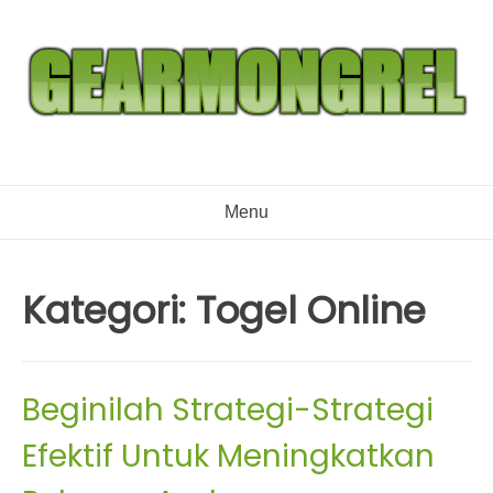
Skip
to
content
Menu
Kategori:
Togel Online
Beginilah Strategi-Strategi
Efektif Untuk Meningkatkan