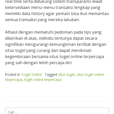
real time serta didukung sistem transparansi lewat
ketersediaan menu-menu transaksi lengkap yang
memiliki data history agar pemain bisa ikut memantau
semua transaksi yang mereka lakukan.
Alhasil dengan mematuhi pedoman pada tips yang
diberikan di atas, individu tentunya dapat secara
signifikan mengurangi kemungkinan terlibat dengan
situs togel yang curang dan dapat menikmati
kegembiraan bersama situs togel online terpercaya
yang sah dengan lebih percaya diri.
Posted in
Togel Online
Tagged
situs togel
,
situs togel online
terpercaya
,
togel online terpercaya
Cari