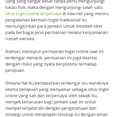
uang yang sangat besar tanpa perlu mengunjungi
lokasi fisik. maka dengan mengunjungi salah satu
situs togel online terpercaya
di internet yang meniru
pengalaman bermain togel tradisional itu
memungkinkan para pemain untuk membeli tiket
pada berbagai jenis permainan melalui kenyamanan
rumah mereka.
Namun, meskipun permainan togel online saat ini
terdengar menarik, permainan ini juga disertai
dengan risiko yang nyata berpotensi terhadap
penipuan.
Dimana hal itu berdasarkan terdengar isu maraknya
skema penipuan yang menyamar sebagai situs togel
online yang sah dan terpercaya. oleh sebab itu,
menjadi keharusan bagi pemain saat ini untuk
mempersenjatai diri dengan pengetahuan dan
strategi untuk menjelajahi lanskap itu dengan aman.