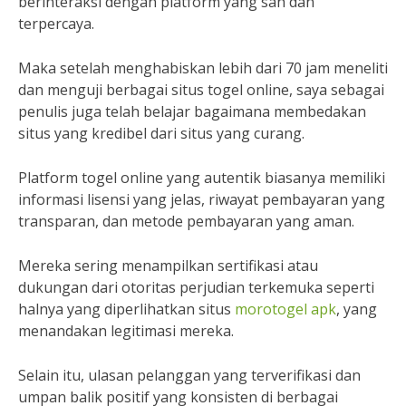
berinteraksi dengan platform yang sah dan
terpercaya.
Maka setelah menghabiskan lebih dari 70 jam meneliti
dan menguji berbagai situs togel online, saya sebagai
penulis juga telah belajar bagaimana membedakan
situs yang kredibel dari situs yang curang.
Platform togel online yang autentik biasanya memiliki
informasi lisensi yang jelas, riwayat pembayaran yang
transparan, dan metode pembayaran yang aman.
Mereka sering menampilkan sertifikasi atau
dukungan dari otoritas perjudian terkemuka seperti
halnya yang diperlihatkan situs
morotogel apk
, yang
menandakan legitimasi mereka.
Selain itu, ulasan pelanggan yang terverifikasi dan
umpan balik positif yang konsisten di berbagai