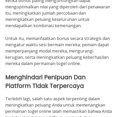
ketika bonus paling menguntungkan dapat
mengoptimalkan nilai yang diperoleh dari penawaran
itu, meningkatkan jumlah percobaan dan
meningkatkan peluang keseluruhan untuk
mendapatkan kombinasi kemenangan.
Untuk itu, memanfaatkan bonus secara strategis dan
mengatur waktu sesi bermain mereka, pemain dapat
memperpanjang modal mereka, mengurangi
kerugian, serta meningkatkan peluang keberhasilan
mereka dalam permainan togel online.
Menghindari Penipuan Dan
Platform Tidak Terpercaya
Terlebih lagi, salah satu aspek terpenting dalam
meningkatkan peluang Anda untuk memenangkan
permainan togel online ialah memastikan bahwa Anda