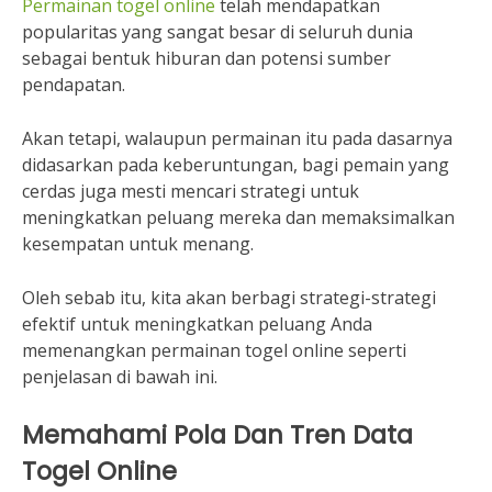
Permainan togel online
telah mendapatkan
popularitas yang sangat besar di seluruh dunia
sebagai bentuk hiburan dan potensi sumber
pendapatan.
Akan tetapi, walaupun permainan itu pada dasarnya
didasarkan pada keberuntungan, bagi pemain yang
cerdas juga mesti mencari strategi untuk
meningkatkan peluang mereka dan memaksimalkan
kesempatan untuk menang.
Oleh sebab itu, kita akan berbagi strategi-strategi
efektif untuk meningkatkan peluang Anda
memenangkan permainan togel online seperti
penjelasan di bawah ini.
Memahami Pola Dan Tren Data
Togel Online