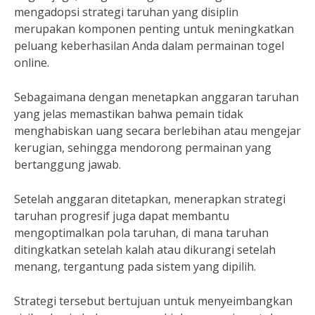
mengadopsi strategi taruhan yang disiplin
merupakan komponen penting untuk meningkatkan
peluang keberhasilan Anda dalam permainan togel
online.
Sebagaimana dengan menetapkan anggaran taruhan
yang jelas memastikan bahwa pemain tidak
menghabiskan uang secara berlebihan atau mengejar
kerugian, sehingga mendorong permainan yang
bertanggung jawab.
Setelah anggaran ditetapkan, menerapkan strategi
taruhan progresif juga dapat membantu
mengoptimalkan pola taruhan, di mana taruhan
ditingkatkan setelah kalah atau dikurangi setelah
menang, tergantung pada sistem yang dipilih.
Strategi tersebut bertujuan untuk menyeimbangkan