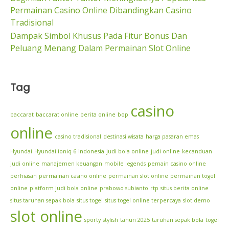
Permainan Casino Online Dibandingkan Casino
Tradisional
Dampak Simbol Khusus Pada Fitur Bonus Dan
Peluang Menang Dalam Permainan Slot Online
Tag
casino
baccarat
baccarat online
berita online
bop
online
casino tradisional
destinasi wisata
harga pasaran emas
Hyundai
Hyundai ioniq 6
indonesia
judi bola online
judi online
kecanduan
judi online
manajemen keuangan
mobile legends
pemain casino online
perhiasan
permainan casino online
permainan slot online
permainan togel
online
platform judi bola online
prabowo subianto
rtp
situs berita online
situs taruhan sepak bola
situs togel
situs togel online terpercaya
slot demo
slot online
sporty
stylish
tahun 2025
taruhan sepak bola
togel